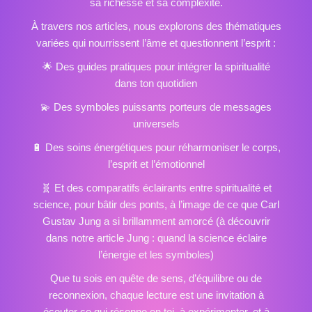
sa richesse et sa complexité.
À travers nos articles, nous explorons des thématiques
variées qui nourrissent l’âme et questionnent l’esprit :
🌟 Des guides pratiques pour intégrer la spiritualité
dans ton quotidien
💫 Des symboles puissants porteurs de messages
universels
🔋
Des soins énergétiques
pour réharmoniser le corps,
l’esprit et l’émotionnel
🧬 Et des comparatifs éclairants entre spiritualité et
science, pour bâtir des ponts, à l’image de ce que Carl
Gustav Jung a si brillamment amorcé (à découvrir
dans notre article
Jung : quand la science éclaire
l’énergie et les symboles
)
Que tu sois en quête de sens, d’équilibre ou de
reconnexion, chaque lecture est une invitation à
écouter ce qui résonne en toi, à expérimenter, et à