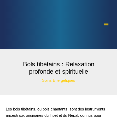
Aller
Navigation
Main
au
des
Men
contenu
articles
Bols tibétains : Relaxation
profonde et spirituelle
Soins Energétiques
Les bols tibétains, ou bols chantants, sont des instruments
ancestraux originaires du Tibet et du Népal, connus pour