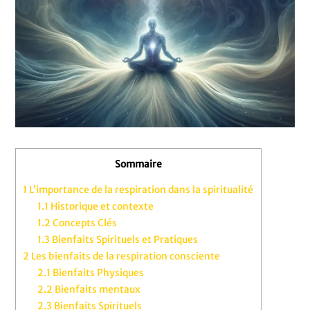
Sommaire
1
L’importance de la respiration dans la spiritualité
1.1
Historique et contexte
1.2
Concepts Clés
1.3
Bienfaits Spirituels et Pratiques
2
Les bienfaits de la respiration consciente
2.1
Bienfaits Physiques
2.2
Bienfaits mentaux
2.3
Bienfaits Spirituels