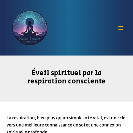
Aller
Navigation
Mai
au
des
Men
contenu
articles
Éveil spirituel par la
respiration consciente
La respiration, bien plus qu’un simple acte vital, est une clé
vers une meilleure connaissance de soi et une connexion
spirituelle profonde.